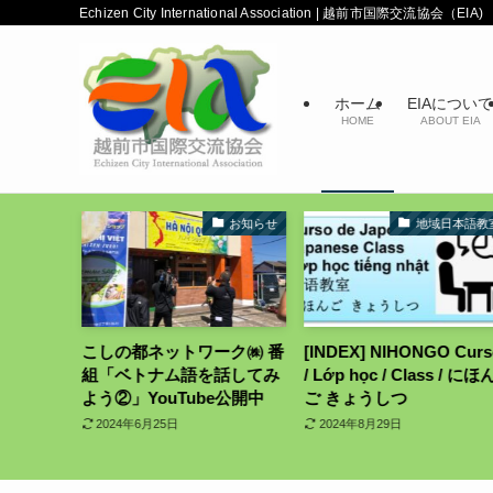
Echizen City International Association | 越前市国際交流協会（EIA)
ホーム
EIAについて
HOME
ABOUT EIA
お知らせ
地域日本語教室
こしの都ネットワーク㈱ 番
[INDEX] NIHONGO Curso
EIA
組「ベトナム語を話してみ
/ Lớp học / Class / にほん
日本語
よう②」YouTube公開中
ご きょうしつ
2026
2024年6月25日
2024年8月29日