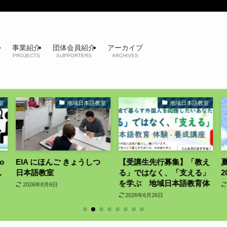
事業紹介
団体会員紹介
アーカイブ
PROJECTS
SUPPORTERS
ARCHIVES
地域日本語教室
地域日本語教室
 にほんご きょうしつ
【受講生先行募集】「教え
夏休み宿題
教室
る」ではなく、「支える」
2026 ボラ
を学ぶ 地域日本語教育体
年8月6日
2026年6月16
験・養成講座
2026年6月26日