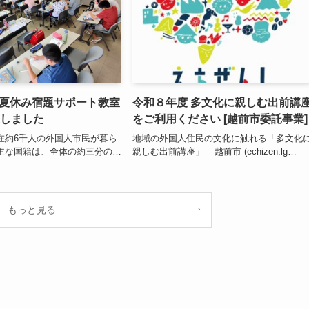
/29 夏休み宿題サポート教室
令和８年度 多文化に親しむ出前講
催しました
をご利用ください [越前市委託事業]
在約6千人の外国人市民が暮ら
地域の外国人住民の文化に触れる「多文化
主な国籍は、全体の約三分の…
親しむ出前講座」 – 越前市 (echizen.lg…
もっと見る