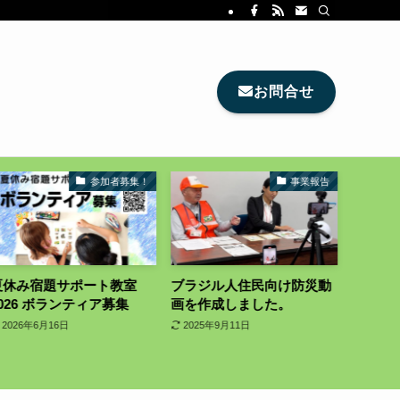
お問合せ
参加者募集！
事業報告
サポート教室
ブラジル人住民向け防災動
7/22～7/29 夏休
ンティア募集
画を作成しました。
ート教室2025を開
た
日
2025年9月11日
2025年8月8日