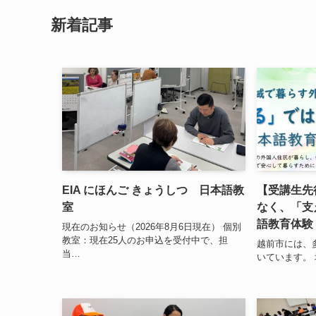
新着記事
EIA にほんご きょうしつ 日本語教
【受講生先
室
なく、「支
語教育体験
現在のお知らせ（2026年8月6日現在） 個別
教室：現在25人のお申込を受付中で、担
越前市には、
当…
いています。